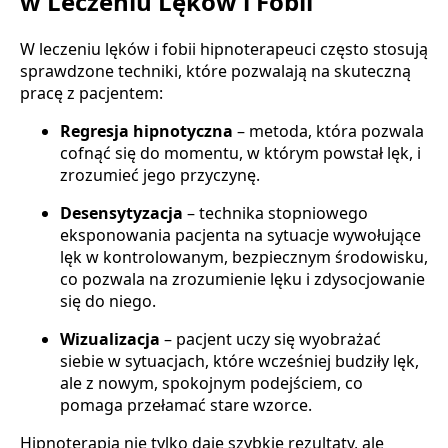
w Leczeniu Lęków i Fobii
W leczeniu lęków i fobii hipnoterapeuci często stosują
sprawdzone techniki, które pozwalają na skuteczną
pracę z pacjentem:
Regresja hipnotyczna
– metoda, która pozwala
cofnąć się do momentu, w którym powstał lęk, i
zrozumieć jego przyczynę.
Desensytyzacja
– technika stopniowego
eksponowania pacjenta na sytuacje wywołujące
lęk w kontrolowanym, bezpiecznym środowisku,
co pozwala na zrozumienie lęku i zdysocjowanie
się do niego.
Wizualizacja
– pacjent uczy się wyobrażać
siebie w sytuacjach, które wcześniej budziły lęk,
ale z nowym, spokojnym podejściem, co
pomaga przełamać stare wzorce.
Hipnoterapia nie tylko daje szybkie rezultaty, ale