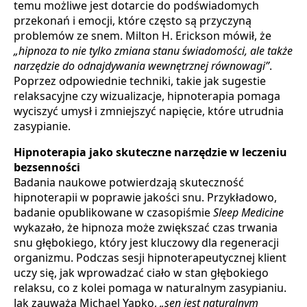
temu możliwe jest dotarcie do podświadomych
przekonań i emocji, które często są przyczyną
problemów ze snem. Milton H. Erickson mówił, że
„hipnoza to nie tylko zmiana stanu świadomości, ale także
narzędzie do odnajdywania wewnętrznej równowagi”
.
Poprzez odpowiednie techniki, takie jak sugestie
relaksacyjne czy wizualizacje, hipnoterapia pomaga
wyciszyć umysł i zmniejszyć napięcie, które utrudnia
zasypianie.
Hipnoterapia jako skuteczne narzędzie w leczeniu
bezsenności
Badania naukowe potwierdzają skuteczność
hipnoterapii w poprawie jakości snu. Przykładowo,
badanie opublikowane w czasopiśmie
Sleep Medicine
wykazało, że hipnoza może zwiększać czas trwania
snu głębokiego, który jest kluczowy dla regeneracji
organizmu. Podczas sesji hipnoterapeutycznej klient
uczy się, jak wprowadzać ciało w stan głębokiego
relaksu, co z kolei pomaga w naturalnym zasypianiu.
Jak zauważa Michael Yapko,
„sen jest naturalnym