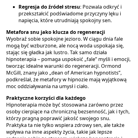
Regresja do źródeł stresu
: Pozwala odkryć i
przekształcić podświadome przyczyny lęku i
napięcia, które utrudniają spokojny sen.
Metafora snu jako klucza do regeneracji
Wyobraź sobie spokojne jezioro. W ciągu dnia fale
mogą być wzburzone, ale nocą woda uspokaja się,
stając się gładka jak lustro. Tak samo działa
hipnoterapia – pomaga uspokoić „fale” myśli i emocji,
tworząc idealne warunki do regeneracji. Ormond
McGill, znany jako „dean of American hypnotists”,
podkreślał, że metafory w hipnozie mają wyjątkową
moc oddziaływania na umysł i ciało.
Praktyczne korzyści dla każdego
Hipnoterapia może być stosowana zarówno przez
osoby cierpiące na chroniczną bezsenność, jak i tych,
którzy pragną poprawić jakość swojego snu.
Praktyka ta nie tylko wspiera zdrowy sen, ale także
wpływa na inne aspekty życia, takie jak lepsze