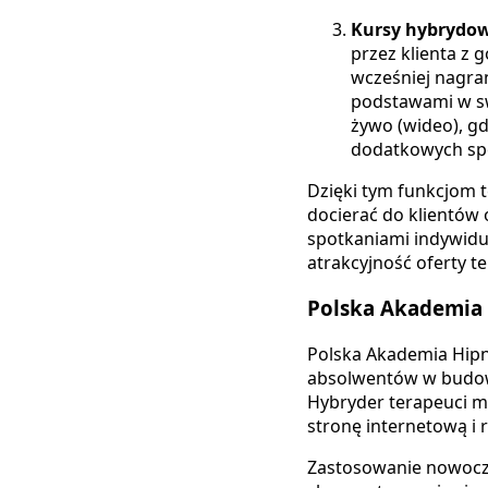
Kursy hybrydo
przez klienta z 
wcześniej nagran
podstawami w sw
żywo (wideo), gd
dodatkowych spo
Dzięki tym funkcjom t
docierać do klientów
spotkaniami indywidu
atrakcyjność oferty t
Polska Akademia
Polska Akademia Hipno
absolwentów w budowan
Hybryder terapeuci mo
stronę internetową i
Zastosowanie nowocze