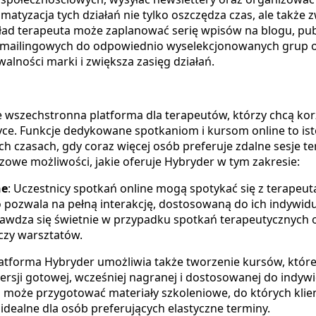
matyzacja tych działań nie tylko oszczędza czas, ale także
ład terapeuta może zaplanować serię wpisów na blogu, publ
 mailingowych do odpowiednio wyselekcjonowanych grup o
lności marki i zwiększa zasięg działań.
 wszechstronna platforma dla terapeutów, którzy chcą kor
yce. Funkcje dedykowane spotkaniom i kursom online to ist
h czasach, gdy coraz więcej osób preferuje zdalne sesje t
czowe możliwości, jakie oferuje Hybryder w tym zakresie:
ne
: Uczestnicy spotkań online mogą spotykać się z terapeut
o pozwala na pełną interakcję, dostosowaną do ich indywid
rawdza się świetnie w przypadku spotkań terapeutycznych o
zy warsztatów.
latforma Hybryder umożliwia także tworzenie kursów, któ
wersji gotowej, wcześniej nagranej i dostosowanej do indy
a może przygotować materiały szkoleniowe, do których klie
t idealne dla osób preferujących elastyczne terminy.