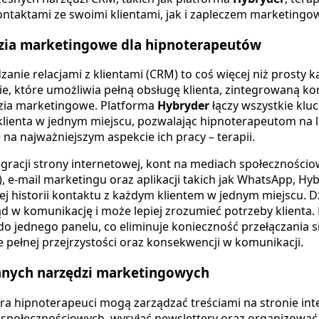
ntaktami ze swoimi klientami, jak i zapleczem marketingo
zia marketingowe dla hipnoterapeutów
zanie relacjami z klientami (CRM) to coś więcej niż prosty k
, które umożliwia pełną obsługę klienta, zintegrowaną ko
zia marketingowe. Platforma
Hybryder
łączy wszystkie klu
 klienta w jednym miejscu, pozwalając hipnoterapeutom na 
 na najważniejszym aspekcie ich pracy – terapii.
egracji strony internetowej, kont na mediach społecznościow
, e-mail marketingu oraz aplikacji takich jak WhatsApp, Hy
j historii kontaktu z każdym klientem w jednym miejscu. D
d w komunikację i może lepiej zrozumieć potrzeby klienta
 do jednego panelu, co eliminuje konieczność przełączania si
pełnej przejrzystości oraz konsekwencji w komunikacji.
anych narzędzi marketingowych
a hipnoterapeuci mogą zarządzać treściami na stronie int
 społecznościowych, wysyłać newslettery oraz organizować 