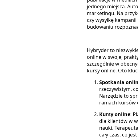
jednego miejsca. Auto
marketingu. Na przyk
czy wysyłkę kampanii
budowaniu rozpoznawa
Hybryder to niezwykle
online w swojej prakt
szczególnie w obecnyc
kursy online. Oto klu
Spotkania onli
rzeczywistym, c
Narzędzie to sp
ramach kursów c
Kursy online
: P
dla klientów w 
nauki. Terapeut
cały czas, co jes