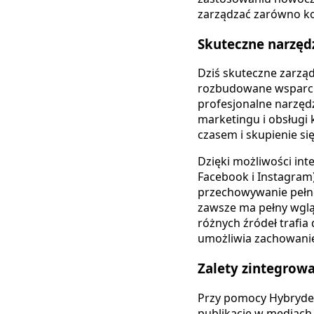
zarządzać zarówno ko
Skuteczne narzęd
Dziś skuteczne zarząd
rozbudowane wsparcie
profesjonalne narzęd
marketingu i obsługi
czasem i skupienie się
Dzięki możliwości int
Facebook i Instagram)
przechowywanie pełne
zawsze ma pełny wglą
różnych źródeł trafia
umożliwia zachowanie 
Zalety zintegrow
Przy pomocy Hybryder
publikacje w mediach