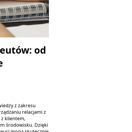
peutów: od
e
iedzy z zakresu
ządzaniu relacjami z
 z klientem,
m środowisku. Dzięki
peuci mogą skutecznie