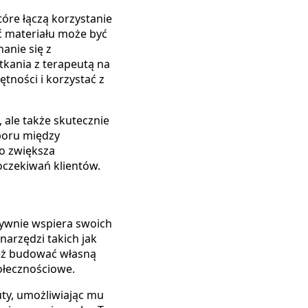
óre łączą korzystanie
ć materiału może być
anie się z
kania z terapeutą na
tności i korzystać z
 ale także skutecznie
boru między
o zwiększa
oczekiwań klientów.
tywnie wspiera swoich
arzędzi takich jak
też budować własną
ołecznościowe.
ty, umożliwiając mu