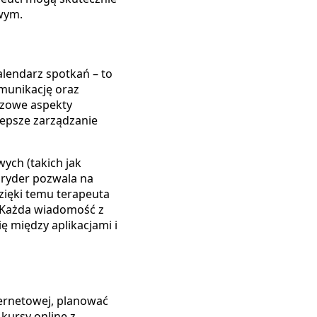
wym.
alendarz spotkań – to
munikację oraz
czowe aspekty
lepsze zarządzanie
ych (takich jak
bryder pozwala na
zięki temu terapeuta
. Każda wiadomość z
ę między aplikacjami i
ernetowej, planować
kursy online z