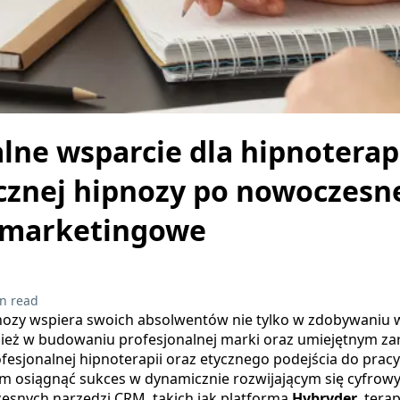
alne wsparcie dla hipnotera
cznej hipnozy po nowoczesn
 marketingowe
n read
ozy wspiera swoich absolwentów nie tylko w zdobywaniu w
nież w budowaniu profesjonalnej marki oraz umiejętnym zar
fesjonalnej hipnoterapii oraz etycznego podejścia do pracy
 osiągnąć sukces w dynamicznie rozwijającym się cyfrowy
snych narzędzi CRM, takich jak platforma
Hybryder
, tera