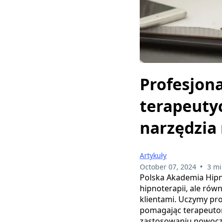
Profesjon
terapeuty
narzędzia
Artykuły
•
October 07, 2024
3 mi
Polska Akademia Hipn
hipnoterapii, ale rów
klientami. Uczymy pro
pomagając terapeutom
zastosowaniu nowocze