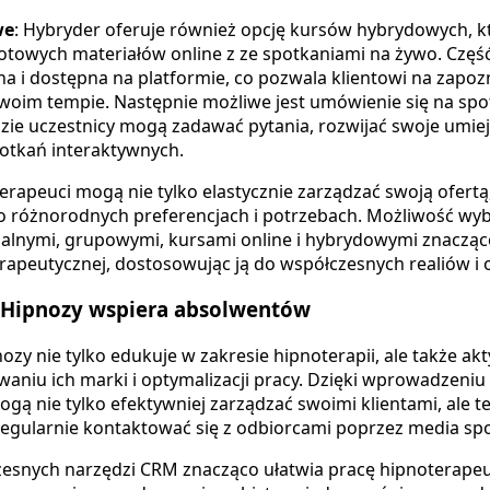
we
: Hybryder oferuje również opcję kursów hybrydowych, kt
gotowych materiałów online z ze spotkaniami na żywo. Częś
a i dostępna na platformie, co pozwala klientowi na zapozn
oim tempie. Następnie możliwe jest umówienie się na spot
zie uczestnicy mogą zadawać pytania, rozwijać swoje umieję
tkań interaktywnych.
erapeuci mogą nie tylko elastycznie zarządzać swoją ofertą,
 o różnorodnych preferencjach i potrzebach. Możliwość wy
alnymi, grupowymi, kursami online i hybrydowymi znacząc
erapeutycznej, dostosowując ją do współczesnych realiów i 
 Hipnozy wspiera absolwentów
zy nie tylko edukuje w zakresie hipnoterapii, ale także ak
iu ich marki i optymalizacji pracy. Dzięki wprowadzeniu n
gą nie tylko efektywniej zarządzać swoimi klientami, ale 
 regularnie kontaktować się z odbiorcami poprzez media sp
snych narzędzi CRM znacząco ułatwia pracę hipnoterapeu