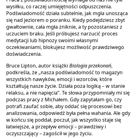
wysiłku, co raczej umiejętności odpuszczenia.
Podświadomość działa subtelnie, jak mgła unosząca
się nad jeziorem o poranku. Kiedy podejdziesz zbyt
gwałtownie, cała mgła zniknie, a ty pozostaniesz z
uczuciem braku. Jeśli próbujesz narzucić proces
medytacji lub hipnozy swoimi własnymi
oczekiwaniami, blokujesz możliwość prawdziwego
doświadczenia.
Bruce Lipton, autor książki
Biologia przekonań
,
podkreśla, że „nasza podświadomość to magazyn
wszystkich nawyków, emocji i wzorców, które
kształtują nasze życie. Działa poza logiką – w stanie
relaksu, a nie napięcia”. Te słowa przypomniały mi się
podczas pracy z Michałem. Gdy zapytałam go, czy
potrafi zaufać sobie, aby oddać się procesowi bez
analizowania, odpowiedź była pełna wahania. Ale gdy
w końcu się poddał, poczuł, jak wszystko staje się
łatwiejsze, a przepływ emocji – prawdziwy i
oczyszczający – zagościł w jego życiu.