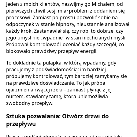
Jeden z moich klientów, nazwijmy go Michałem, od
pierwszych chwil sesji miał problem z oddaniem się
procesowi. Zamiast po prostu pozwolić sobie na
odpoczynek w stanie hipnozy, nieustannie analizował
każdy krok. Zastanawiał się, czy robi to dobrze, czy
jego umysł nie „wpadnie” w stan niechcianych myśli.
Próbował kontrolować i oceniać każdy szczegół, co
blokowało prawdziwy przepływ energii.
To dokładnie ta pułapka, w którą wpadamy, gdy
pracujemy z podświadomością: im bardziej
próbujemy kontrolować, tym bardziej zamykamy się
na prawdziwe doświadczanie. To jak próba
ujarzmienia rwącej rzeki – zamiast płynąć z jej
nurtem, stawiamy tamę, która uniemożliwia
swobodny przepływ.
Sztuka pozwalania: Otwórz drzwi do
przepływu
Praca z podświadomością wymaga od nas nie tyle