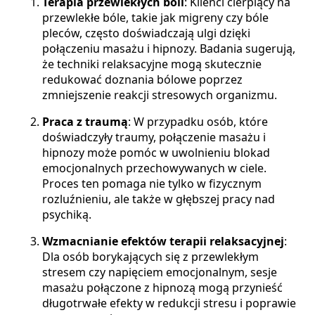
Terapia przewlekłych bóli
: Klienci cierpiący na
przewlekłe bóle, takie jak migreny czy bóle
pleców, często doświadczają ulgi dzięki
połączeniu masażu i hipnozy. Badania sugerują,
że techniki relaksacyjne mogą skutecznie
redukować doznania bólowe poprzez
zmniejszenie reakcji stresowych organizmu.
Praca z traumą
: W przypadku osób, które
doświadczyły traumy, połączenie masażu i
hipnozy może pomóc w uwolnieniu blokad
emocjonalnych przechowywanych w ciele.
Proces ten pomaga nie tylko w fizycznym
rozluźnieniu, ale także w głębszej pracy nad
psychiką.
Wzmacnianie efektów terapii relaksacyjnej
:
Dla osób borykających się z przewlekłym
stresem czy napięciem emocjonalnym, sesje
masażu połączone z hipnozą mogą przynieść
długotrwałe efekty w redukcji stresu i poprawie