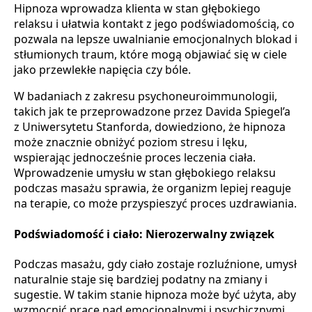
Hipnoza wprowadza klienta w stan głębokiego
relaksu i ułatwia kontakt z jego podświadomością, co
pozwala na lepsze uwalnianie emocjonalnych blokad i
stłumionych traum, które mogą objawiać się w ciele
jako przewlekłe napięcia czy bóle.
W badaniach z zakresu psychoneuroimmunologii,
takich jak te przeprowadzone przez Davida Spiegel’a
z Uniwersytetu Stanforda, dowiedziono, że hipnoza
może znacznie obniżyć poziom stresu i lęku,
wspierając jednocześnie proces leczenia ciała.
Wprowadzenie umysłu w stan głębokiego relaksu
podczas masażu sprawia, że organizm lepiej reaguje
na terapie, co może przyspieszyć proces uzdrawiania.
Podświadomość i ciało: Nierozerwalny związek
Podczas masażu, gdy ciało zostaje rozluźnione, umysł
naturalnie staje się bardziej podatny na zmiany i
sugestie. W takim stanie hipnoza może być użyta, aby
wzmocnić pracę nad emocjonalnymi i psychicznymi