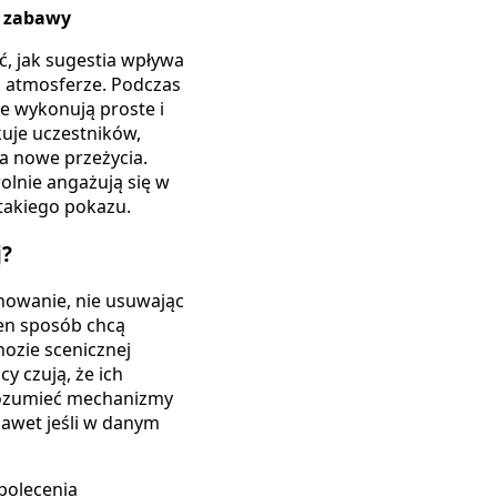
e zabawy
, jak sugestia wpływa
j atmosferze. Podczas
e wykonują proste i
uje uczestników,
na nowe przeżycia.
olnie angażują się w
 takiego pokazu.
j?
howanie, nie usuwając
en sposób chcą
nozie scenicznej
y czują, że ich
zrozumieć mechanizmy
nawet jeśli w danym
 polecenia