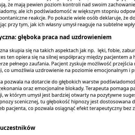
zują, że mają pewien poziom kontroli nad swoim zachowani
iadomy, ale ich podświadomość w większym stopniu odpowi
pontaniczne reakcje. Po pokazie wiele osób deklaruje, że d
jąc przy tym, jak ich własny umysł reaguje na subtelne wpł
yczna: głęboka praca nad uzdrowieniem
na skupia się na takich aspektach jak np.
lęki, fobie, zab
ces ten opiera się na silnej współpracy między pacjentem a 
rze pełnego zaufania. Pacjent zyskuje możliwość przejścia
kcji, co umożliwia uzdrowienie na poziomie emocjonalnym i 
a pozwala na dotarcie do głębokich warstw podświadomości
zekonania oraz emocjonalne blokady. Terapeuta pomaga p
ji, w którym umysł jest bardziej otwarty na pozytywne suges
pnozy scenicznej, tu głębokość hipnozy jest dostosowana 
eb pacjenta, co pozwala osiągnąć efekt terapeutyczny bez 
 uczestników