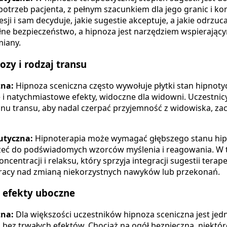
otrzeb pacjenta, z pełnym szacunkiem dla jego granic i kom
sji i sam decyduje, jakie sugestie akceptuje, a jakie odrzu
ne bezpieczeństwo, a hipnoza jest narzędziem wspierają
iany.
zy i rodzaj transu
zna:
Hipnoza sceniczna często wywołuje płytki stan hipnoty
e i natychmiastowe efekty, widoczne dla widowni. Uczestni
anu transu, aby nadal czerpać przyjemność z widowiska, 
utyczna:
Hipnoterapia może wymagać głębszego stanu hip
zeć do podświadomych wzorców myślenia i reagowania. W tr
ncentracji i relaksu, który sprzyja integracji sugestii terap
acy nad zmianą niekorzystnych nawyków lub przekonań.
ę efekty uboczne
zna:
Dla większości uczestników hipnoza sceniczna jest j
bez trwałych efektów. Chociaż na ogół bezpieczna, niektó