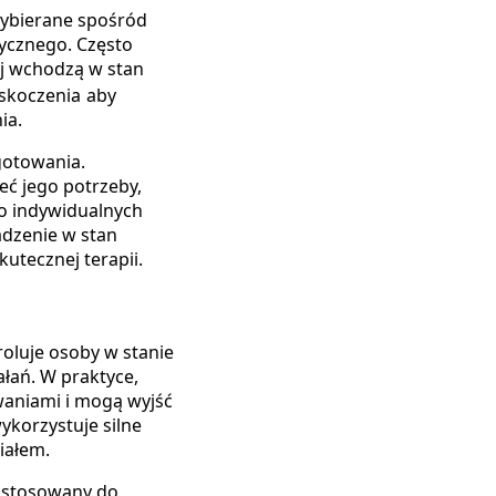
wybierane spośród
tycznego. Często
ej wchodzą w stan
askoczenia
aby
ia.
gotowania.
eć jego potrzeby,
o indywidualnych
dzenie w stan
utecznej terapii.
roluje osoby w stanie
ałań. W praktyce,
waniami i mogą wyjść
wykorzystuje silne
iałem.
dostosowany do