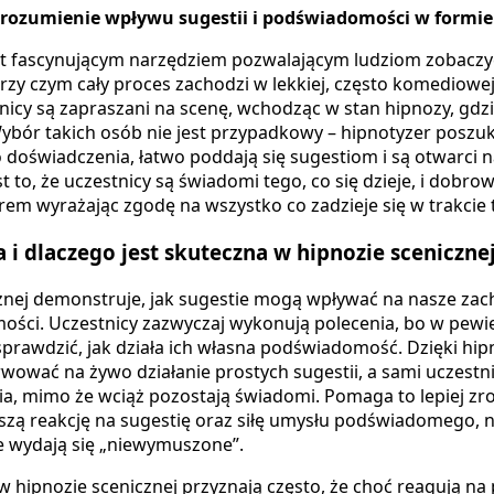
Zrozumienie wpływu sugestii i podświadomości w formi
st fascynującym narzędziem pozwalającym ludziom zobaczyć
zy czym cały proces zachodzi w lekkiej, często komediowe
icy są zapraszani na scenę, wchodząc w stan hipnozy, gdzi
ybór takich osób nie jest przypadkowy – hipnotyzer poszuk
o doświadczenia, łatwo poddają się sugestiom i są otwarci 
to, że uczestnicy są świadomi tego, co się dzieje, i dobrow
rem wyrażając zgodę na wszystko co zadzieje się w trakcie
a i dlaczego jest skuteczna w hipnozie sceniczne
znej demonstruje, jak sugestie mogą wpływać na nasze zac
ości. Uczestnicy zazwyczaj wykonują polecenia, bo w pewi
sprawdzić, jak działa ich własna podświadomość. Dzięki hip
wać na żywo działanie prostych sugestii, a sami uczestnic
ia, mimo że wciąż pozostają świadomi. Pomaga to lepiej 
szą reakcję na sugestię oraz siłę umysłu podświadomego, 
e wydają się „niewymuszone”.
w hipnozie scenicznej przyznają często, że choć reagują na