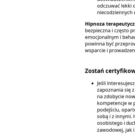
odczuwać lekki 
niecodziennych 
Hipnoza terapeutycz
bezpieczna i często p
emocjonalnym i behaw
powinna być przeprow
wsparcie i prowadzen
Zostań certyfiko
Jeśli interesuje
zapoznania się 
na zdobycie now
kompetencje w p
podejściu, opart
sobą i z innymi.
osobistego
i du
zawodowej, jak i