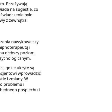
em. Przeżywają
ada na sugestie, co
oświadczenie było
ywy z zewnątrz.
urzenia nawykowe czy
hipnoterapeutą i
 na głębszy poziom
psychologicznym.
, gdzie ukryte są
acjentowi wprowadzić
tie i zmiany. W
do problemu i
zbędnego pośpiechu i