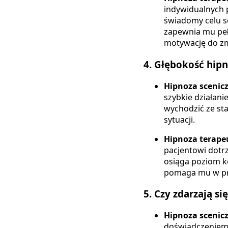
indywidualnych p
świadomy celu se
zapewnia mu peł
motywację do zm
4.
Głębokość hipno
Hipnoza scenic
szybkie działani
wychodzić ze st
sytuacji.
Hipnoza terape
pacjentowi dotr
osiąga poziom ko
pomaga mu w pr
5.
Czy zdarzają si
Hipnoza scenic
doświadczeniem 