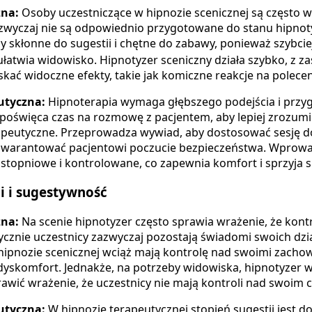
zna:
Osoby uczestniczące w hipnozie scenicznej są często 
zazwyczaj nie są odpowiednio przygotowane do stanu hipno
y skłonne do sugestii i chętne do zabawy, ponieważ szybci
ułatwia widowisko. Hipnotyzer sceniczny działa szybko, z z
kać widoczne efekty, takie jak komiczne reakcje na polecen
utyczna:
Hipnoterapia wymaga głębszego podejścia i przy
poświęca czas na rozmowę z pacjentem, aby lepiej zrozumi
rapeutyczne. Przeprowadza wywiad, aby dostosować sesję d
warantować pacjentowi poczucie bezpieczeństwa. Wprowa
 stopniowe i kontrolowane, co zapewnia komfort i sprzyja sk
i i sugestywność
zna:
Na scenie hipnotyzer często sprawia wrażenie, że kont
tycznie uczestnicy zazwyczaj pozostają świadomi swoich dzi
ipnozie scenicznej wciąż mają kontrolę nad swoimi zacho
ują dyskomfort. Jednakże, na potrzeby widowiska, hipnotyzer 
rawić wrażenie, że uczestnicy nie mają kontroli nad swoim c
utyczna:
W hipnozie terapeutycznej stopień sugestii jest 