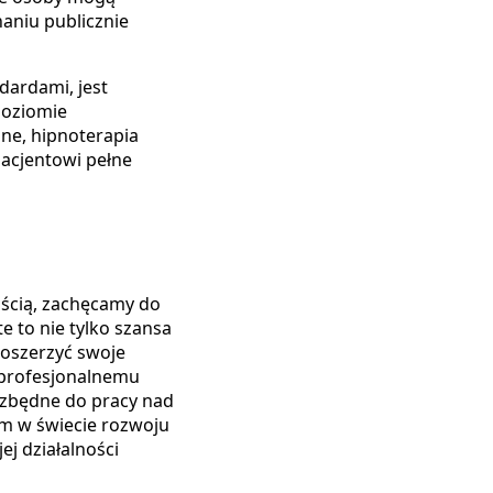
aniu publicznie
dardami, jest
poziomie
ne, hipnoterapia
acjentowi pełne
ością, zachęcamy do
te to nie tylko szansa
poszerzyć swoje
 profesjonalnemu
iezbędne do pracy nad
em w świecie rozwoju
j działalności