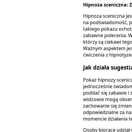
Hipnoza sceniczna: 
Hipnoza sceniczna je
na podświadomość, pr
takiego pokazu ochotn
zabawne polecenia. W
którzy są ciekawi teg
Ważnym aspektem jest 
ćwiczenia z hipnotyze
Jak działa sugesti
Pokaz hipnozy scenic
jednocześnie świadom
poddać się zabawie i 
widzowie mogą obserwo
zachowanie się zmien
odpowiedzialne za na
momencie działania t
Osoby biorące udział 