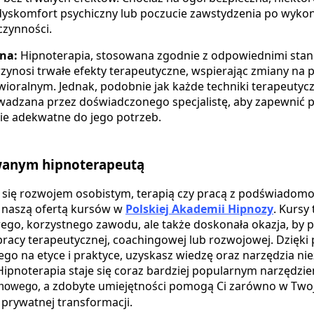
dyskomfort psychiczny lub poczucie zawstydzenia po wykon
czynności.
na:
Hipnoterapia, stosowana zgodnie z odpowiednimi stan
rzynosi trwałe efekty terapeutyczne, wspierając zmiany na 
ioralnym. Jednak, podobnie jak każde techniki terapeutycz
adzana przez doświadczonego specjalistę, aby zapewnić p
ie adekwatne do jego potrzeb.
wanym hipnoterapeutą
sz się rozwojem osobistym, terapią czy pracą z podświadom
z naszą ofertą kursów w
Polskiej Akademii Hipnozy
. Kursy 
ego, korzystnego zawodu, ale także doskonała okazja, by 
racy terapeutycznej, coachingowej lub rozwojowej. Dzięki
ego na etyce i praktyce, uzyskasz wiedzę oraz narzędzia n
 Hipnoterapia staje się coraz bardziej popularnym narzędzi
, a zdobyte umiejętności pomogą Ci zarówno w Twoje
chowego
 prywatnej transformacji.