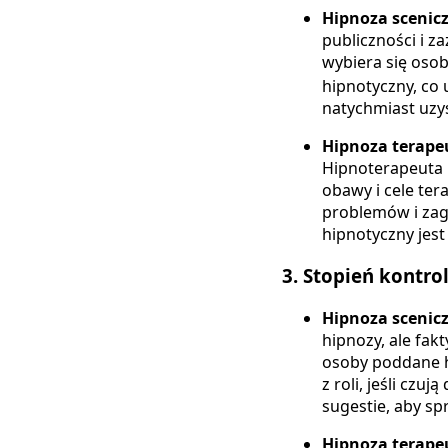
Hipnoza scenic
publiczności i 
wybiera się osob
hipnotyczny, co 
natychmiast uzys
Hipnoza terape
Hipnoterapeuta 
obawy i cele te
problemów i zag
hipnotyczny jest
3.
Stopień kontrol
Hipnoza scenic
hipnozy, ale fak
osoby poddane h
z roli, jeśli cz
sugestie, aby sp
Hipnoza terape