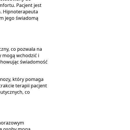
fortu. Pacjent jest
ca. Hipnoterapeuta
cym jego świadomą
czny, co pozwala na
cy mogą wchodzić i
zachowując świadomość
nozy, który pomaga
akcie terapii pacjent
eutycznych, co
ednorazowym
re osoby mogą