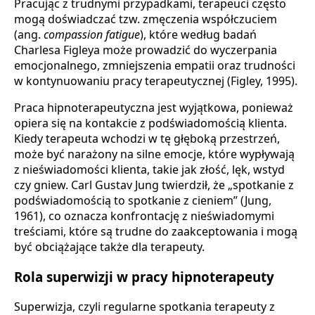
Pracując z trudnymi przypadkami, terapeuci często
mogą doświadczać tzw. zmęczenia współczuciem
(ang.
compassion fatigue
), które według badań
Charlesa Figleya może prowadzić do wyczerpania
emocjonalnego, zmniejszenia empatii oraz trudności
w kontynuowaniu pracy terapeutycznej (Figley, 1995).
Praca hipnoterapeutyczna jest wyjątkowa, ponieważ
opiera się na kontakcie z podświadomością klienta.
Kiedy terapeuta wchodzi w tę głęboką przestrzeń,
może być narażony na silne emocje, które wypływają
z nieświadomości klienta, takie jak złość, lęk, wstyd
czy gniew. Carl Gustav Jung twierdził, że „spotkanie z
podświadomością to spotkanie z cieniem” (Jung,
1961), co oznacza konfrontację z nieświadomymi
treściami, które są trudne do zaakceptowania i mogą
być obciążające także dla terapeuty.
Rola superwizji w pracy hipnoterapeuty
Superwizja, czyli regularne spotkania terapeuty z